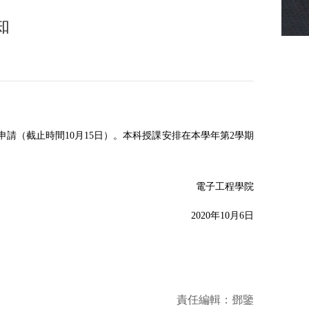
知
申請（截止時間
10
月
15
日）。本科授課安排在本學年第
2
學期
電子工程學院
2020
年
10
月
6
日
責任編輯：鄧鑒