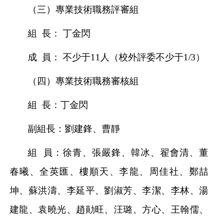
（三）專業技術職務評審組
組 長： 丁金閃
成 員： 不少于11人（校外評委不少于1/3）
（四）專業技術職務審核組
組 長：丁金閃
副組長：劉建鋒、曹靜
組 員：徐青、張嚴鋒、韓冰、翟會清、董
春曦、全英匯、樓順天、李龍、周佳社、鄭喆
坤、蘇洪濤、李延平、劉淑芳、李潔、李林、湯
建龍、袁曉光、趙勛旺、汪璐、方心、王翰儒、